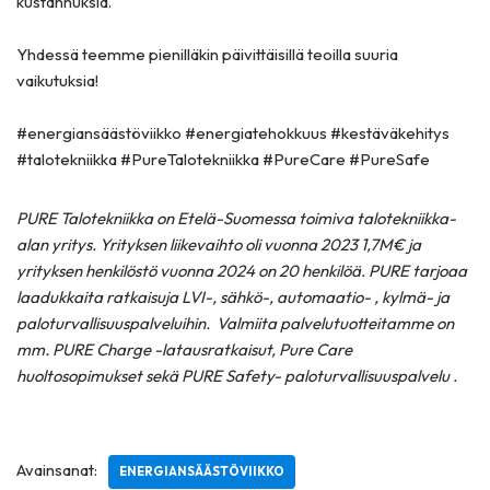
kustannuksia.
Yhdessä teemme pienilläkin päivittäisillä teoilla suuria
vaikutuksia!
#energiansäästöviikko #energiatehokkuus #kestäväkehitys
#talotekniikka #PureTalotekniikka #PureCare #PureSafe
PURE Talotekniikka on Etelä-Suomessa toimiva talotekniikka-
alan yritys. Yrityksen liikevaihto oli vuonna 2023 1,7M€ ja
yrityksen henkilöstö vuonna 2024 on 20 henkilöä. PURE tarjoaa
laadukkaita ratkaisuja LVI-, sähkö-, automaatio- , kylmä- ja
paloturvallisuuspalveluihin. Valmiita palvelutuotteitamme on
mm. PURE Charge -latausratkaisut, Pure Care
huoltosopimukset sekä PURE Safety- paloturvallisuuspalvelu .
Avainsanat:
ENERGIANSÄÄSTÖVIIKKO