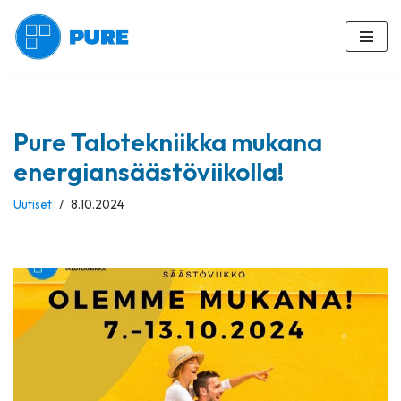
Siirry
suoraan
sisältöön
Pure Talotekniikka mukana
energiansäästöviikolla!
Uutiset
8.10.2024