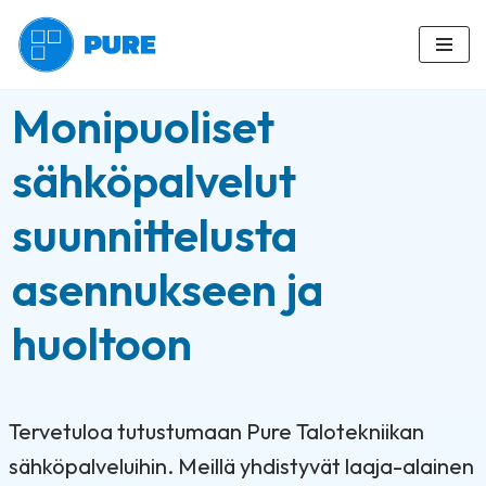
Siirry
suoraan
Monipuoliset
sisältöön
sähköpalvelut
suunnittelusta
asennukseen ja
huoltoon
Tervetuloa tutustumaan Pure Talotekniikan
sähköpalveluihin. Meillä yhdistyvät laaja-alainen