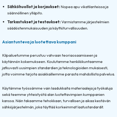
Sähköhuollot ja korjaukset:
Nopea apu vikatilanteissa ja
säännöllinen ylläpito.
Tarkastukset ja testaukset:
Varmistamme järjestelmien
säädöstenmukaisuuden ja käyttöturvallisuuden.
Asiantunteva ja luotettava kumppani
Kilpailuetumme perustuu vahvaan teoriaosaamiseen ja
käytännön kokemukseen. Koulutamme henkilökuntaamme
jatkuvasti uusimpien standardien ja teknologioiden mukaisesti,
jotta voimme tarjota asiakkaillemme parasta mahdollista palvelua.
Käytämme työssämme vain laadukkaita materiaaleja ja työkaluja
sekä teemme yhteistyötä alan luotettavimpien kumppanien
kanssa. Näin takaamme tehokkaan, turvallisen ja aikaa kestävän
sähköjärjestelmän, joka täyttää korkeimmat laatustandardit.