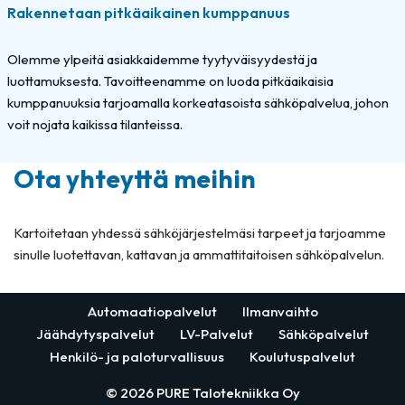
Rakennetaan pitkäaikainen kumppanuus
Olemme ylpeitä asiakkaidemme tyytyväisyydestä ja
luottamuksesta. Tavoitteenamme on luoda pitkäaikaisia
kumppanuuksia tarjoamalla korkeatasoista sähköpalvelua, johon
voit nojata kaikissa tilanteissa.
Ota yhteyttä meihin
Kartoitetaan yhdessä sähköjärjestelmäsi tarpeet ja tarjoamme
sinulle luotettavan, kattavan ja ammattitaitoisen sähköpalvelun.
Automaatiopalvelut
Ilmanvaihto
Jäähdytyspalvelut
LV-Palvelut
Sähköpalvelut
Henkilö- ja paloturvallisuus
Koulutuspalvelut
© 2026 PURE Talotekniikka Oy