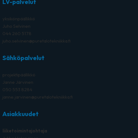
LV-palvelut
yksikönpäällikkö
Juho Selvinen
044 260 5178
juho.selvinen@puretalotekniikka.fi
Sähköpalvelut
projektipäällikkö
Janne Järvinen
050 553 8284
janne.jarvinen@puretalotekniikka.fi
Asiakkuudet
liiketoimintajohtaja