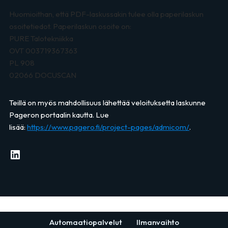
Huomioithan, että PDF-laskussakin tulee olla paperilaskun
osoitetiedot. Paperilaskun osoite on:
PURE Talotekniikka
OVT 003719367363
PL 908
02066 DOCUSCAN
Teillä on myös mahdollisuus lähettää veloituksetta laskunne
Pageron portaalin kautta. Lue
lisää:
https://www.pagero.fi/project-pages/admicom/
.
Automaatiopalvelut
Ilmanvaihto