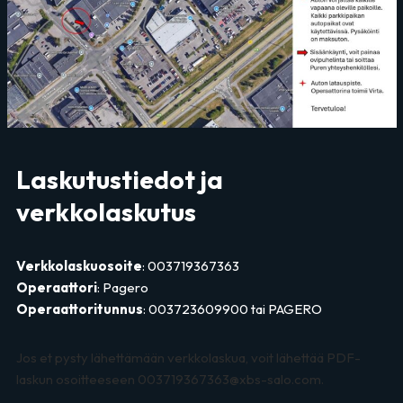
Laskutustiedot ja
verkkolaskutus
Verkkolaskuosoite
: 003719367363
Operaattori
: Pagero
Operaattoritunnus
: 003723609900 tai PAGERO
Jos et pysty lähettämään verkkolaskua, voit lähettää PDF-
laskun osoitteeseen 003719367363@xbs-salo.com.