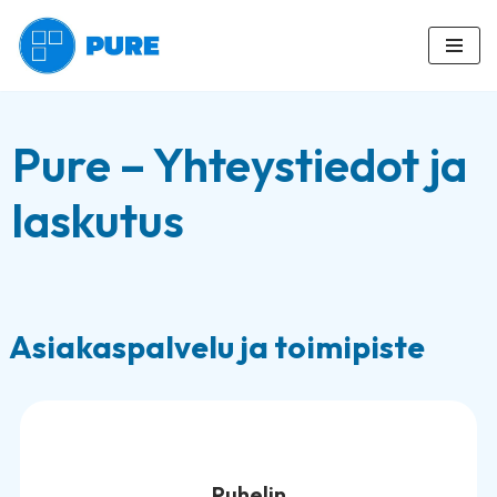
Siirry
suoraan
sisältöön
Pure – Yhteystiedot ja
laskutus
Asiakaspalvelu ja toimipiste
Puhelin