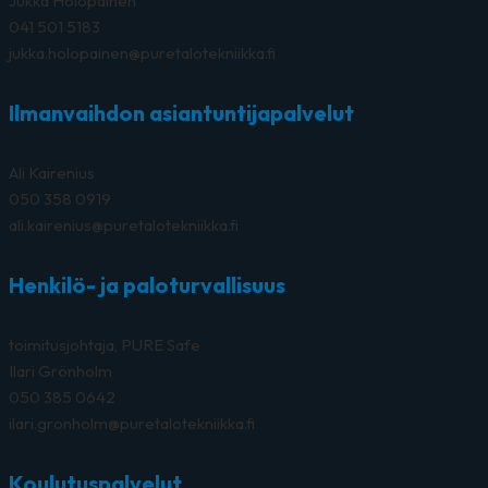
Jukka Holopainen
041 501 5183
jukka.holopainen@puretalotekniikka.fi
Ilmanvaihdon asiantuntijapalvelut
Ali Kairenius
050 358 0919
ali.kairenius@puretalotekniikka.fi
Henkilö- ja paloturvallisuus
toimitusjohtaja, PURE Safe
Ilari Grönholm
050 385 0642
ilari.gronholm@puretalotekniikka.fi
Koulutuspalvelut