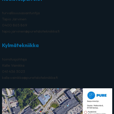
turvallisuusasiantuntija
Tapio Järvinen
0400 865 869
tapio.jarvinen@puretalotekniikka.fi
Kylmätekniikka
toimitusjohtaja
Kalle Vainikka
041 436 3023
kalle.vainikka@puretalotekniikka.fi