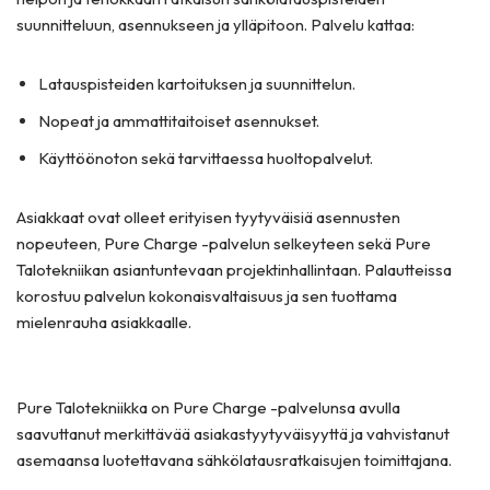
suunnitteluun, asennukseen ja ylläpitoon. Palvelu kattaa:
Latauspisteiden kartoituksen ja suunnittelun.
Nopeat ja ammattitaitoiset asennukset.
Käyttöönoton sekä tarvittaessa huoltopalvelut.
Asiakkaat ovat olleet erityisen tyytyväisiä asennusten
nopeuteen, Pure Charge -palvelun selkeyteen sekä Pure
Talotekniikan asiantuntevaan projektinhallintaan. Palautteissa
korostuu palvelun kokonaisvaltaisuus ja sen tuottama
mielenrauha asiakkaalle.
Pure Talotekniikka on Pure Charge -palvelunsa avulla
saavuttanut merkittävää asiakastyytyväisyyttä ja vahvistanut
asemaansa luotettavana sähkölatausratkaisujen toimittajana.