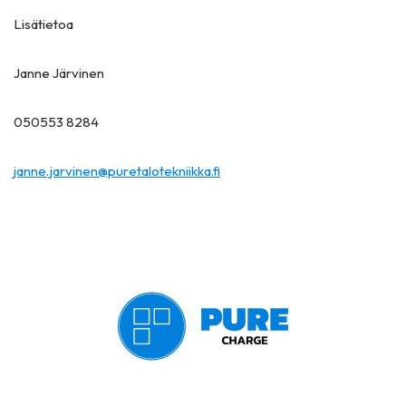
Lisätietoa
Janne Järvinen
050553 8284
janne.jarvinen@puretalotekniikka.fi