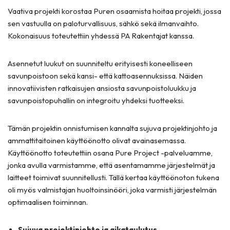
Vaativa projekti korostaa Puren osaamista hoitaa projekti, jossa
sen vastuulla on paloturvallisuus, sähkö sekä ilmanvaihto.
Kokonaisuus toteutettiin yhdessä PA Rakentajat kanssa.
Asennetut luukut on suunniteltu erityisesti koneelliseen
savunpoistoon sekä kansi- että kattoasennuksissa. Näiden
innovatiivisten ratkaisujen ansiosta savunpoistoluukku ja
savunpoistopuhallin on integroitu yhdeksi tuotteeksi.
Tämän projektin onnistumisen kannalta sujuva projektinjohto ja
ammattitaitoinen käyttöönotto olivat avainasemassa.
Käyttöönotto toteutettiin osana Pure Project -palveluamme,
jonka avulla varmistamme, että asentamamme järjestelmät ja
laitteet toimivat suunnitellusti. Tällä kertaa käyttöönoton tukena
oli myös valmistajan huoltoinsinööri, joka varmisti järjestelmän
optimaalisen toiminnan.
Sujuva projektinjohto ja aikataulutus