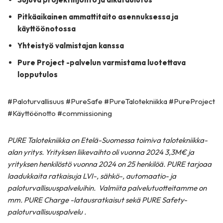
Pitkäaikainen ammattitaito asennuksessa ja
käyttöönotossa
Yhteistyö valmistajan kanssa
Pure Project -palvelun varmistama luotettava
lopputulos
#Paloturvallisuus #PureSafe #PureTalotekniikka #PureProject
#Käyttöönotto #commissioning
PURE Talotekniikka on Etelä-Suomessa toimiva talotekniikka-
alan yritys. Yrityksen liikevaihto oli vuonna 2024 3,3M€ ja
yrityksen henkilöstö vuonna 2024 on 25 henkilöä. PURE tarjoaa
laadukkaita ratkaisuja LVI-, sähkö-, automaatio- ja
paloturvallisuuspalveluihin. Valmiita palvelutuotteitamme on
mm. PURE Charge -latausratkaisut sekä PURE Safety-
paloturvallisuuspalvelu .