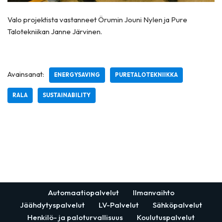
Valo projektista vastanneet Örumin Jouni Nylen ja Pure
Talotekniikan Janne Järvinen.
Avainsanat:
ENERGYSAVING
PURETALOTEKNIIKKA
RALA
SUSTAINABILITY
Automaatiopalvelut
Ilmanvaihto
Jäähdytyspalvelut
LV-Palvelut
Sähköpalvelut
Henkilö- ja paloturvallisuus
Koulutuspalvelut