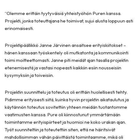
“Olemme erittäin tyytyväisiä yhteistyöhön Puren kanssa.
Projekti, jonka toteuttajana he toimivat, sujui alusta loppuun asti
erinomaisesti.
Projektipäällikkö Janne Järvinen ansaitsee erityiskiitokset –
hänen kanssaan työskentely oli mutkatonta ja kommunikointi
toimi moitteettomasti. Janne piti meidät ajan tasalla projektin
etenemisestä ja vastasi nopeasti kaikkiin esiin nousseisiin
kysymyksiin ja toiveisiin.
Projektin suunnittelu ja toteutus oli erittäin huolellisesti tehty.
Pidimme erityisesti siitä, kuinka hyvin projektin aikataulutus ja
käytännön toteutus sovitettiin yhteen meidän tuotantomme
vaatimusten kanssa. Pure oli kiinnostunut ymmärtämään
toimintamme erityispiirteet ja huomioi ne koko urakan ajan.
Työt suunniteltiin ja toteutettiin siten, että ne häiritsivät
mahdollisimman vähän päivittäistä toimintaamme, mikä oli