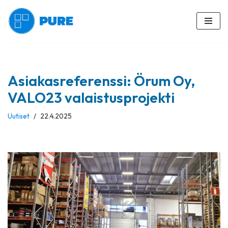
Siirry
suoraan
sisältöön
Asiakasreferenssi: Örum Oy,
VALO23 valaistusprojekti
Uutiset
22.4.2025