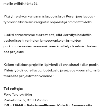
meille erittäin tärkeää.
Yksi yhteistyön vahvimmista puolista oli Puren joustavuus –
työmaan tilanteisiin reagoitiin nopeasti ja ammattitaidolla.
Lisäksi arvostamme suuresti sitä, että kierrätys hoidettiin
vastuullisesti: vanhojen lamppurunkojen ja muiden
purkumateriaalien asianmukainen käsittely oli selvästi tärkeä
osa projektia.
Kaiken kaikkiaan projektin läpivienti oli onnistunut kaikin puolin.
Yhteistyö oli luotettavaa, laadukasta ja sujuvaa – juuri sitä, mitä
tällaiselta projektilta toivoimme.”
Toteuttaja:
Pure Talotekniikka
Pakkalantie 19, 01510 Vantaa
LVI – Sähkö – Paloturvallisuus- Kylmä – Automaatio