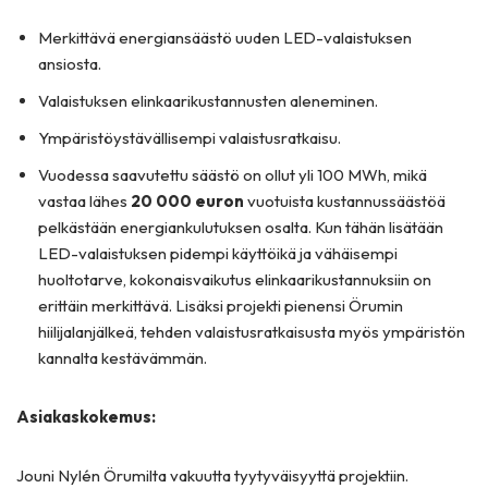
Merkittävä energiansäästö uuden LED-valaistuksen
ansiosta.
Valaistuksen elinkaarikustannusten aleneminen.
Ympäristöystävällisempi valaistusratkaisu.
Vuodessa saavutettu säästö on ollut yli 100 MWh, mikä
vastaa lähes
20 000 euron
vuotuista kustannussäästöä
pelkästään energiankulutuksen osalta. Kun tähän lisätään
LED-valaistuksen pidempi käyttöikä ja vähäisempi
huoltotarve, kokonaisvaikutus elinkaarikustannuksiin on
erittäin merkittävä. Lisäksi projekti pienensi Örumin
hiilijalanjälkeä, tehden valaistusratkaisusta myös ympäristön
kannalta kestävämmän.
Asiakaskokemus:
Jouni Nylén Örumilta vakuutta tyytyväisyyttä projektiin.