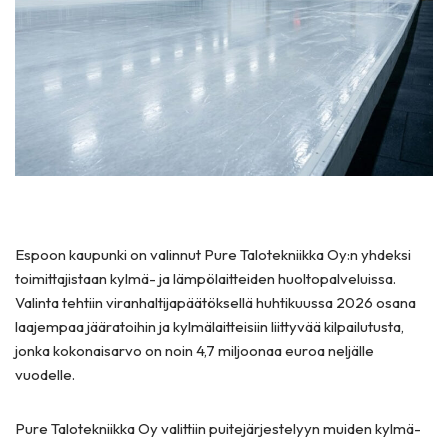
Espoon kaupunki on valinnut Pure Talotekniikka Oy:n yhdeksi
toimittajistaan kylmä- ja lämpölaitteiden huoltopalveluissa.
Valinta tehtiin viranhaltijapäätöksellä huhtikuussa 2026 osana
laajempaa jääratoihin ja kylmälaitteisiin liittyvää kilpailutusta,
jonka kokonaisarvo on noin 4,7 miljoonaa euroa neljälle
vuodelle.
Pure Talotekniikka Oy valittiin puitejärjestelyyn muiden kylmä-