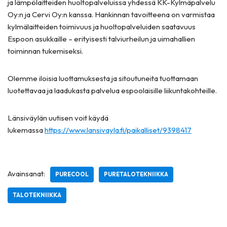
ja lämpölaitteiden huoltopalveluissa yhdessä KK-Kylmäpalvelu
Oy:n ja Cervi Oy:n kanssa. Hankinnan tavoitteena on varmistaa
kylmälaitteiden toimivuus ja huoltopalveluiden saatavuus
Espoon asukkaille – erityisesti talviurheilun ja uimahallien
toiminnan tukemiseksi.
Olemme iloisia luottamuksesta ja sitoutuneita tuottamaan
luotettavaa ja laadukasta palvelua espoolaisille liikuntakohteille.
Länsiväylän uutisen voit käydä
lukemassa
https://www.lansivayla.fi/paikalliset/9398417
Avainsanat:
PURECOOL
PURETALOTEKNIIKKA
TALOTEKNIIKKA