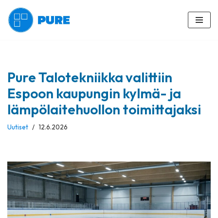
Siirry
suoraan
sisältöön
Pure Talotekniikka valittiin
Espoon kaupungin kylmä- ja
lämpölaitehuollon toimittajaksi
Uutiset
12.6.2026