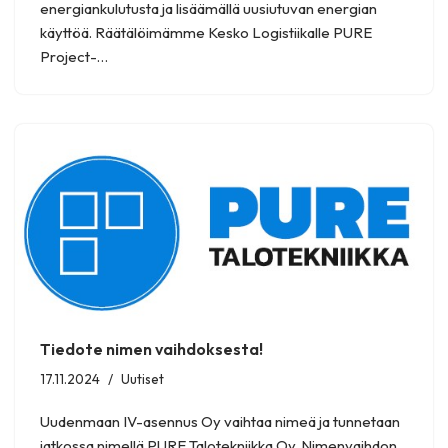
energiankulutusta ja lisäämällä uusiutuvan energian
käyttöä. Räätälöimämme Kesko Logistiikalle PURE
Project-…
Tiedote nimen vaihdoksesta!
17.11.2024
Uutiset
Uudenmaan IV-asennus Oy vaihtaa nimeä ja tunnetaan
jatkossa nimellä PURE Talotekniikka Oy. Nimenvaihdon