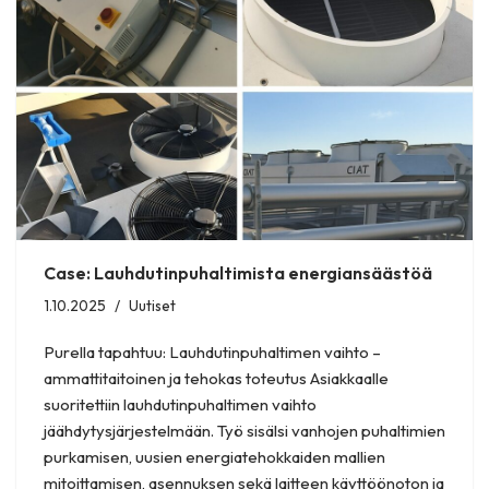
Case: Lauhdutinpuhaltimista energiansäästöä
1.10.2025
Uutiset
Purella tapahtuu: Lauhdutinpuhaltimen vaihto –
ammattitaitoinen ja tehokas toteutus Asiakkaalle
suoritettiin lauhdutinpuhaltimen vaihto
jäähdytysjärjestelmään. Työ sisälsi vanhojen puhaltimien
purkamisen, uusien energiatehokkaiden mallien
mitoittamisen, asennuksen sekä laitteen käyttöönoton ja