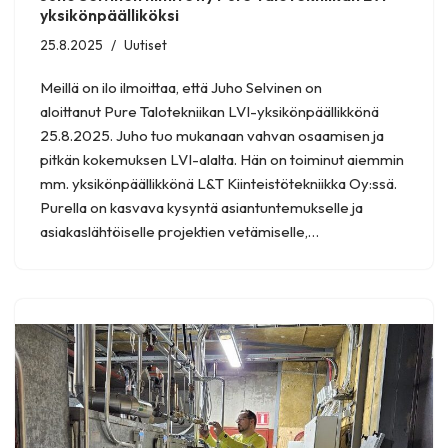
yksikönpäälliköksi
25.8.2025
Uutiset
Meillä on ilo ilmoittaa, että Juho Selvinen on
aloittanut Pure Talotekniikan LVI-yksikönpäällikkönä
25.8.2025. Juho tuo mukanaan vahvan osaamisen ja
pitkän kokemuksen LVI-alalta. Hän on toiminut aiemmin
mm. yksikönpäällikkönä L&T Kiinteistötekniikka Oy:ssä.
Purella on kasvava kysyntä asiantuntemukselle ja
asiakaslähtöiselle projektien vetämiselle,…