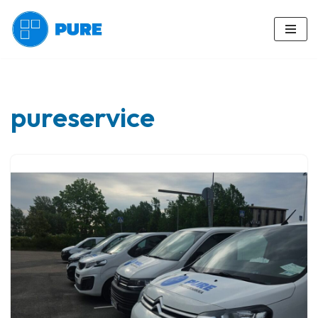
Siirry
suoraan
sisältöön
pureservice