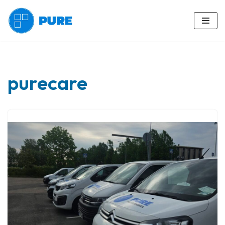
Siirry
suoraan
sisältöön
purecare