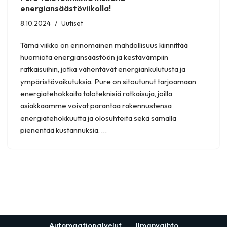
energiansäästöviikolla!
8.10.2024
Uutiset
Tämä viikko on erinomainen mahdollisuus kiinnittää
huomiota energiansäästöön ja kestävämpiin
ratkaisuihin, jotka vähentävät energiankulutusta ja
ympäristövaikutuksia. Pure on sitoutunut tarjoamaan
energiatehokkaita taloteknisiä ratkaisuja, joilla
asiakkaamme voivat parantaa rakennustensa
energiatehokkuutta ja olosuhteita sekä samalla
pienentää kustannuksia. …
Automaatiopalvelut
Ilmanvaihto