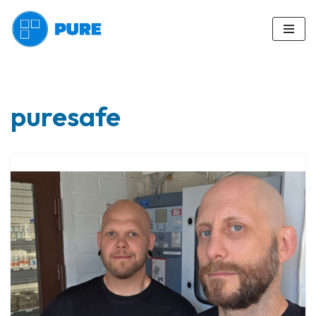
Siirry
suoraan
sisältöön
puresafe