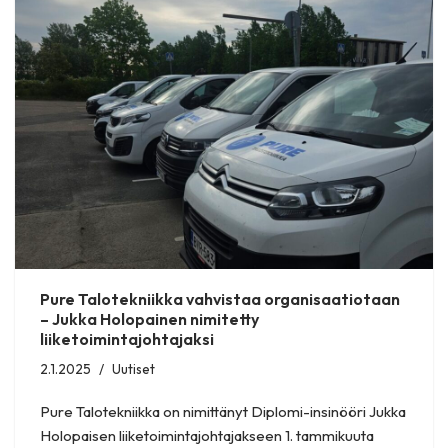
Pure Talotekniikka vahvistaa organisaatiotaan
– Jukka Holopainen nimitetty
liiketoimintajohtajaksi
2.1.2025
Uutiset
Pure Talotekniikka on nimittänyt Diplomi-insinööri Jukka
Holopaisen liiketoimintajohtajakseen 1. tammikuuta